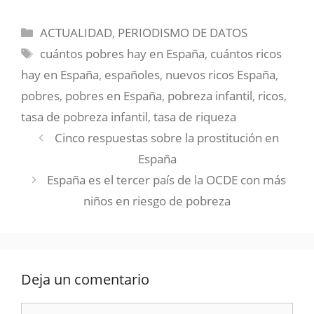
Email
Telegram
WhatsApp
Facebook
LinkedIn
Reddit
X
(Twitter)
Categorías
ACTUALIDAD
,
PERIODISMO DE DATOS
Etiquetas
cuántos pobres hay en España
,
cuántos ricos
hay en España
,
españoles
,
nuevos ricos España
,
pobres
,
pobres en España
,
pobreza infantil
,
ricos
,
tasa de pobreza infantil
,
tasa de riqueza
Cinco respuestas sobre la prostitución en
España
España es el tercer país de la OCDE con más
niños en riesgo de pobreza
Deja un comentario
Comentario