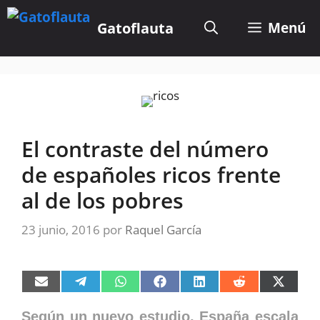
Saltar
al
Gatoflauta
Menú
contenido
El contraste del número
de españoles ricos frente
al de los pobres
23 junio, 2016
por
Raquel García
Compartir
Compartir
Compartir
Compartir
Compartir
Compartir
Compart
en
en
en
en
en
en
en
Email
Telegram
WhatsApp
Facebook
LinkedIn
Reddit
X
Según un nuevo estudio, España escala
(Twitter)