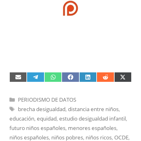
Compartir
Compartir
Compartir
Compartir
Compartir
Compartir
Compart
en
en
en
en
en
en
en
Email
Telegram
WhatsApp
Facebook
LinkedIn
Reddit
X
(Twitter)
Categorías
PERIODISMO DE DATOS
Etiquetas
brecha desigualdad
,
distancia entre niños
,
educación
,
equidad
,
estudio desigualdad infantil
,
futuro niños españoles
,
menores españoles
,
niños españoles
,
niños pobres
,
niños ricos
,
OCDE
,