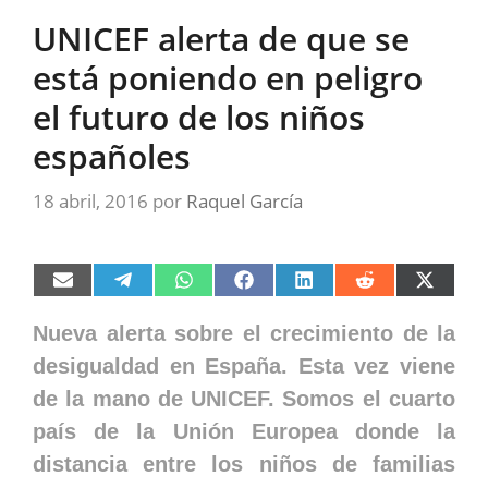
UNICEF alerta de que se
está poniendo en peligro
el futuro de los niños
españoles
18 abril, 2016
por
Raquel García
Compartir
Compartir
Compartir
Compartir
Compartir
Compartir
Compart
en
en
en
en
en
en
en
Email
Telegram
WhatsApp
Facebook
LinkedIn
Reddit
X
Nueva alerta sobre el crecimiento de la
(Twitter)
desigualdad en España. Esta vez viene
de la mano de UNICEF. Somos el cuarto
país de la Unión Europea donde la
distancia entre los niños de familias