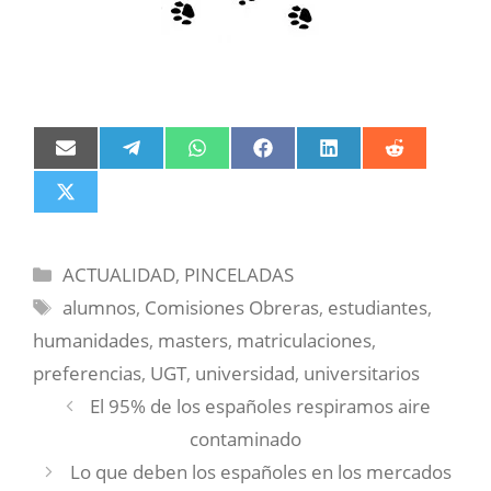
Compartir
Compartir
Compartir
Compartir
Compartir
Compartir
en
en
en
en
en
en
Email
Telegram
WhatsApp
Facebook
LinkedIn
Reddit
Compartir
en
X
(Twitter)
Categorías
ACTUALIDAD
,
PINCELADAS
Etiquetas
alumnos
,
Comisiones Obreras
,
estudiantes
,
humanidades
,
masters
,
matriculaciones
,
preferencias
,
UGT
,
universidad
,
universitarios
El 95% de los españoles respiramos aire
contaminado
Lo que deben los españoles en los mercados