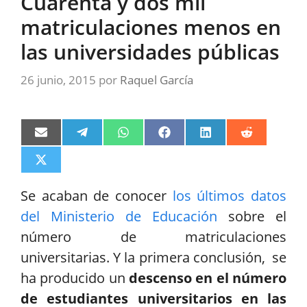
Cuarenta y dos mil
matriculaciones menos en
las universidades públicas
26 junio, 2015
por
Raquel García
Compartir
Compartir
Compartir
Compartir
Compartir
Compartir
en
en
en
en
en
en
Email
Telegram
WhatsApp
Facebook
LinkedIn
Reddit
Compartir
en
X
Se acaban de conocer
los últimos datos
(Twitter)
del Ministerio de Educación
sobre el
número de matriculaciones
universitarias. Y la primera conclusión, se
ha producido un
descenso en el número
de estudiantes universitarios en las