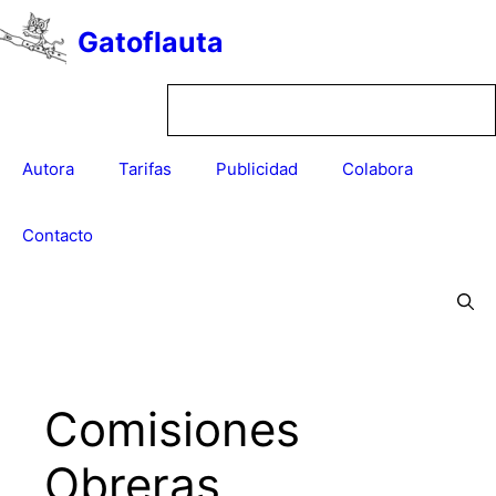
Saltar
Gatoflauta
al
contenido
Autora
Tarifas
Publicidad
Colabora
Contacto
Comisiones
Obreras