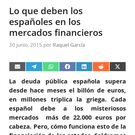
Lo que deben los
españoles en los
mercados financieros
30 junio, 2015
por
Raquel García
Compartir
Compartir
Compartir
Compartir
Compartir
Compartir
Compart
en
en
en
en
en
en
en
Email
Telegram
WhatsApp
Facebook
LinkedIn
Reddit
X
La deuda pública española supera
(Twitter)
desde hace meses el billón de euros,
en millones triplica la griega. Cada
español debe a los misteriosos
mercados más de 22.000 euros por
cabeza. Pero, cómo funciona esto de la