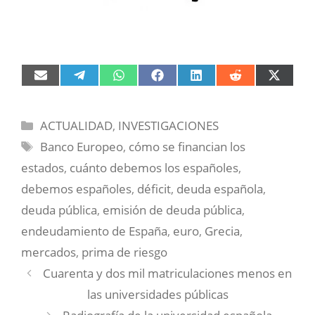
Compartir
Compartir
Compartir
Compartir
Compartir
Compartir
Compart
en
en
en
en
en
en
en
Email
Telegram
WhatsApp
Facebook
LinkedIn
Reddit
X
(Twitter)
Categorías
ACTUALIDAD
,
INVESTIGACIONES
Etiquetas
Banco Europeo
,
cómo se financian los
estados
,
cuánto debemos los españoles
,
debemos españoles
,
déficit
,
deuda española
,
deuda pública
,
emisión de deuda pública
,
endeudamiento de España
,
euro
,
Grecia
,
mercados
,
prima de riesgo
Cuarenta y dos mil matriculaciones menos en
las universidades públicas