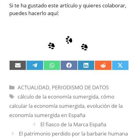
Si te ha gustado este artículo y quieres colaborar,
puedes hacerlo aquí:
Compartir
Compartir
Compartir
Compartir
Compartir
Compartir
Compart
en
en
en
en
en
en
en
Email
Telegram
WhatsApp
Facebook
LinkedIn
Reddit
X
(Twitter)
Categorías
ACTUALIDAD
,
PERIODISMO DE DATOS
Etiquetas
cálculo de la economía sumergida
,
cómo
calcular la economía sumergida
,
evolución de la
economía sumergida en España
El fiasco de la Marca España
El patrimonio perdido por la barbarie humana