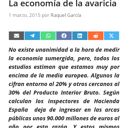
La economía de la avaricia
1 marzo, 2015
por
Raquel García
Compartir
Compartir
Compartir
Compartir
Compartir
Compartir
Compart
en
en
en
en
en
en
en
Email
Telegram
WhatsApp
Facebook
LinkedIn
Reddit
X
No existe unanimidad a la hora de medir
(Twitter)
la economía sumergida, pero, todos los
estudios estiman que estamos muy por
encima de la media europea. Algunos la
cifran entorno al 20% y otros cercanos al
30% del Producto Interior Bruto. Según
calculan los inspectores de Hacienda
España deja de ingresar en las arcas
públicas unos 90.000 millones de euros al
año por esta razón. Y estos mismos