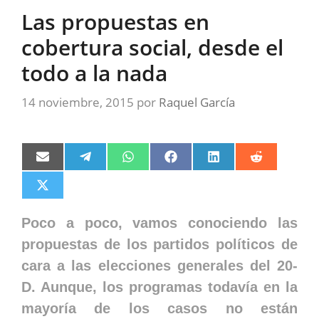
Las propuestas en
cobertura social, desde el
todo a la nada
14 noviembre, 2015
por
Raquel García
Compartir
Compartir
Compartir
Compartir
Compartir
Compartir
en
en
en
en
en
en
Email
Telegram
WhatsApp
Facebook
LinkedIn
Reddit
Compartir
en
X
(Twitter)
Poco a poco, vamos conociendo las
propuestas de los partidos políticos de
cara a las elecciones generales del 20-
D. Aunque, los programas todavía en la
mayoría de los casos no están