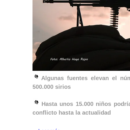
Algunas fuentes elevan el nú
500.000 sirios
Hasta unos 15.000 niños podrí
conflicto hasta la actualidad