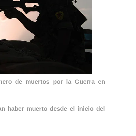
mero de muertos por la Guerra en
an haber muerto desde el inicio del