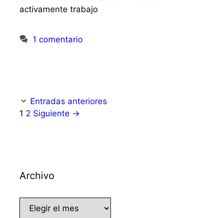
activamente trabajo
1 comentario
Entradas anteriores
Página
Página
1
2
Siguiente
→
Archivo
Archivo