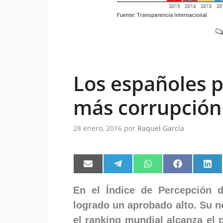
Los españoles p
más corrupción
28 enero, 2016
por
Raquel García
Compartir
Compartir
Compartir
Compartir
Comp
en
en
en
en
en
Email
Telegram
WhatsApp
Facebook
Link
En el Índice de Percepción 
logrado un aprobado alto. Su n
el ranking mundial alcanza el 