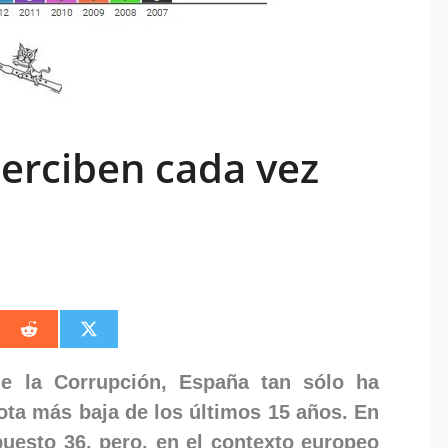
erciben cada vez
artir
Compartir
Compartir
en
en
edIn
Reddit
X
(Twitter)
de la Corrupción, España tan sólo ha
ota más baja de los últimos 15 años. En
puesto 36, pero, en el contexto europeo