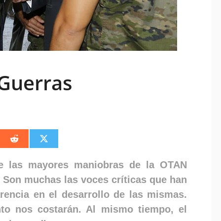
 Guerras
artir
Compartir
Compartir
en
en
edIn
Reddit
X
(Twitter)
 de las mayores maniobras de la OTAN
a. Son muchas las voces críticas que han
arencia en el desarrollo de las mismas.
to nos costarán. Al mismo tiempo, el