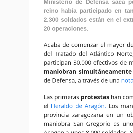
Ministerio de Defensa saca 
reino había participado en ta
2.300 soldados están en el ext
20 operaciones.
Acaba de comenzar el mayor des
del Tratado del Atlántico Nort
participan 30.000 efectivos de 
maniobran simultáneamente
de Defensa, a través de una
nota
Las primeras
protestas
han come
el
Heraldo de Aragón.
Los mani
provincia zaragozana en un ob
maniobra San Gregorio es uno 
Acogen a unos 8.000 soldados. 