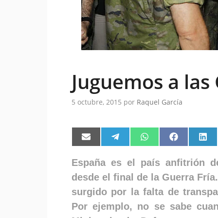
Juguemos a las
5 octubre, 2015
por
Raquel García
Compartir
Compartir
Compartir
Compartir
Comp
en
en
en
en
en
Email
Telegram
WhatsApp
Facebook
Link
España es el país anfitrión
desde el final de la Guerra Frí
surgido por la falta de transp
Por ejemplo, no se sabe cuan