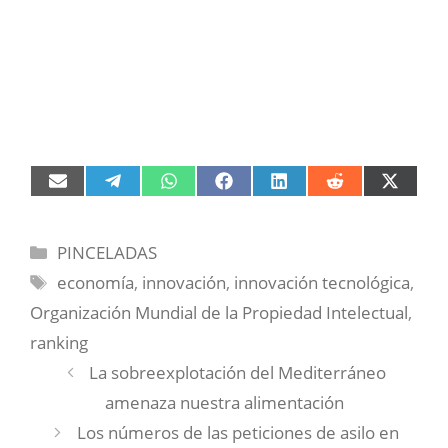
Compartir
Compartir
Compartir
Compartir
Compartir
Compartir
Compart
en
en
en
en
en
en
en
Email
Telegram
WhatsApp
Facebook
LinkedIn
Reddit
X
(Twitter)
Categorías
PINCELADAS
Etiquetas
economía
,
innovación
,
innovación tecnológica
,
Organización Mundial de la Propiedad Intelectual
,
ranking
La sobreexplotación del Mediterráneo
amenaza nuestra alimentación
Los números de las peticiones de asilo en