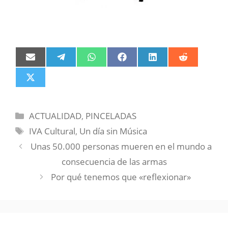
Compartir
Compartir
Compartir
Compartir
Compartir
Compartir
en
en
en
en
en
en
Email
Telegram
WhatsApp
Facebook
LinkedIn
Reddit
Compartir
en
X
(Twitter)
Categorías
ACTUALIDAD
,
PINCELADAS
Etiquetas
IVA Cultural
,
Un día sin Música
Unas 50.000 personas mueren en el mundo a
consecuencia de las armas
Por qué tenemos que «reflexionar»