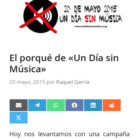
El porqué de «Un Día sin
Música»
20 mayo, 2015
por
Raquel García
Compartir
Compartir
Compartir
Compartir
Compartir
Compartir
en
en
en
en
en
en
Email
Telegram
WhatsApp
Facebook
LinkedIn
Reddit
Compartir
en
X
Hoy nos levantamos con una campaña
(Twitter)