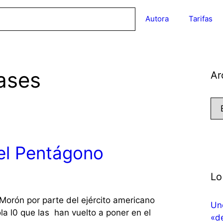
Autora
Tarifas
ases
Ar
Arc
del Pentágono
Lo
 Morón por parte del ejército americano
Uno
la l0 que las han vuelto a poner en el
«de