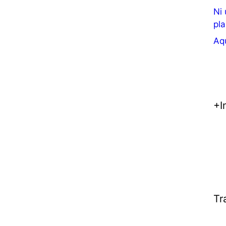
Ni
pla
Aqu
+I
Tr