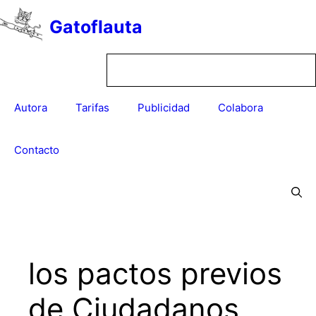
Saltar
Gatoflauta
al
contenido
Autora
Tarifas
Publicidad
Colabora
Contacto
los pactos previos
de Ciudadanos