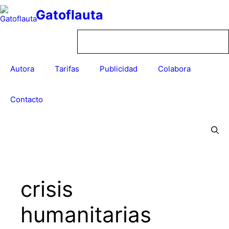
Saltar
Gatoflauta
al
contenido
Autora
Tarifas
Publicidad
Colabora
Contacto
crisis
humanitarias