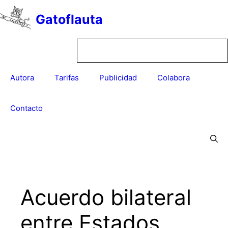
Saltar
Gatoflauta
al
contenido
Autora
Tarifas
Publicidad
Colabora
Contacto
Acuerdo bilateral
entre Estados