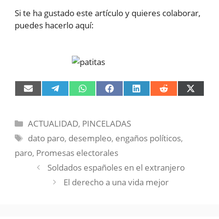
Si te ha gustado este artículo y quieres colaborar,
puedes hacerlo aquí:
Compartir
Compartir
Compartir
Compartir
Compartir
Compartir
Compart
en
en
en
en
en
en
en
Email
Telegram
WhatsApp
Facebook
LinkedIn
Reddit
X
(Twitter)
Categorías
ACTUALIDAD
,
PINCELADAS
Etiquetas
dato paro
,
desempleo
,
engaños políticos
,
paro
,
Promesas electorales
Soldados españoles en el extranjero
El derecho a una vida mejor