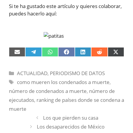
Si te ha gustado este artículo y quieres colaborar,
puedes hacerlo aquí:
Compartir
Compartir
Compartir
Compartir
Compartir
Compartir
Compart
en
en
en
en
en
en
en
Email
Telegram
WhatsApp
Facebook
LinkedIn
Reddit
X
(Twitter)
Categorías
ACTUALIDAD
,
PERIODISMO DE DATOS
Etiquetas
como mueren los condenados a muerte
,
número de condenados a muerte
,
número de
ejecutados
,
ranking de países donde se condena a
muerte
Los que pierden su casa
Los desaparecidos de México