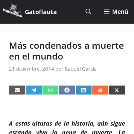
Saltar
al
Gatoflauta
Menú
contenido
Más condenados a muerte
en el mundo
21 diciembre, 2014
por
Raquel García
Compartir
Compartir
Compartir
Compartir
Compartir
Compartir
Compart
en
en
en
en
en
en
en
Email
Telegram
WhatsApp
Facebook
LinkedIn
Reddit
X
(Twitter)
A estas alturas de la historia, aún sigue
estando viva la pena de muerte. La