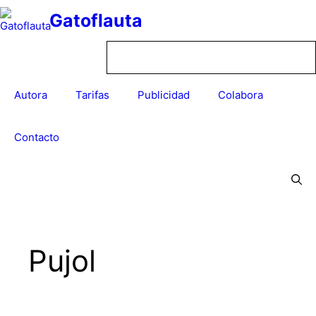
Saltar
Gatoflauta
al
contenido
Autora
Tarifas
Publicidad
Colabora
Contacto
Pujol