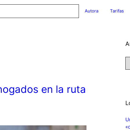
Autora
Tarifas
A
Ar
ogados en la ruta
L
U
«d