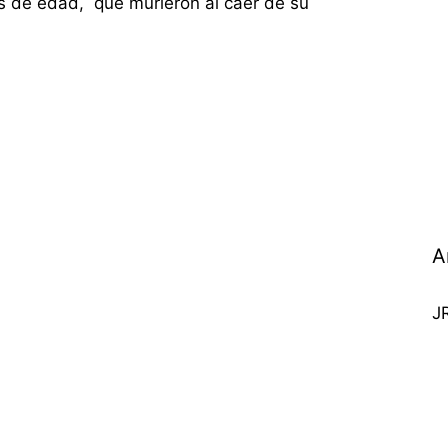
s de edad, que murieron al caer de su
A
J