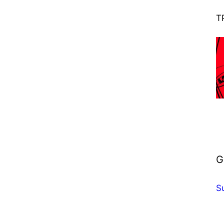
T
G
Su