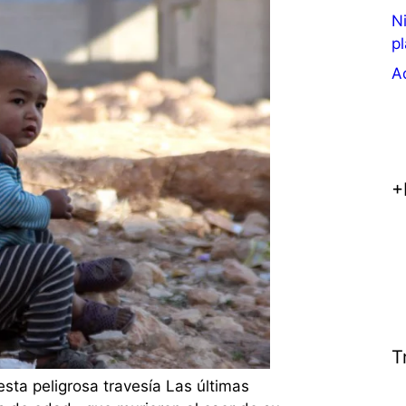
N
p
Aq
+
T
ta peligrosa travesía Las últimas