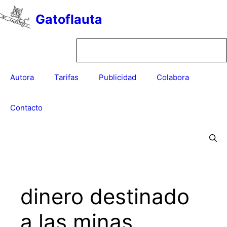
Saltar
Gatoflauta
al
contenido
Autora
Tarifas
Publicidad
Colabora
Contacto
dinero destinado
a las minas