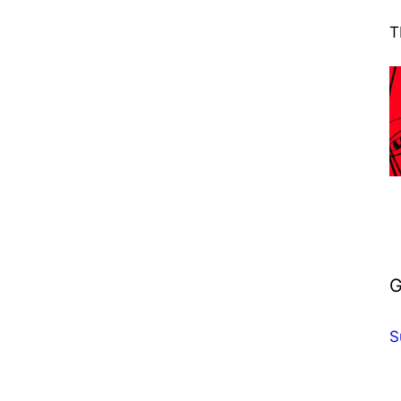
T
G
S