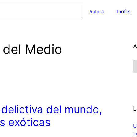
Autora
Tarifas
l del Medio
A
A
 delictiva del mundo,
L
es exóticas
U
«