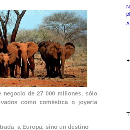
N
p
A
+
negocio de 27 000 millones, sólo
ivados como coméstica o joyería
T
trada a Europa, sino un destino