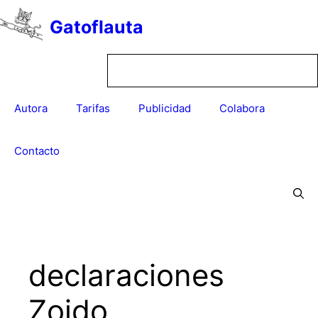
Saltar
Gatoflauta
al
contenido
Autora
Tarifas
Publicidad
Colabora
Contacto
declaraciones
Zoido