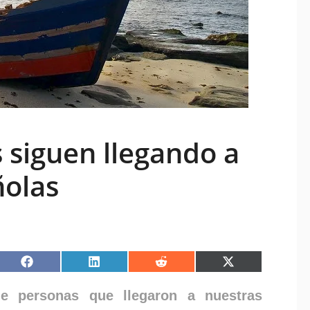
 siguen llegando a
ñolas
ir
Compartir
Compartir
Compartir
Compartir
en
en
en
en
pp
Facebook
LinkedIn
Reddit
X
e personas que llegaron a nuestras
(Twitter)