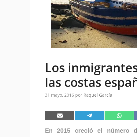
Los inmigrantes
las costas espa
31 mayo, 2016
por
Raquel García
Compartir
Compartir
Compart
en
en
en
Email
Telegram
WhatsA
En 2015 creció el número d