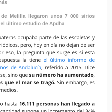
más
 de Melilla llegaron unos 7 000 sirios
el último estudio de Apdha
pateras ocupaba parte de las escaletas y
riódicos, pero, hoy en día no dejan de ser
or eso, la pregunta que surge es si esta
espuesta la tiene
el último informe de
nos de Andalucía
, referido a 2015. Dice
se, sino que
su número ha aumentado
,
as que el mar se tragó.
Sin embargo, es
 medios.
ño hasta
16.111 personas han llegado a
ta cantidad supone un incremento del 34%